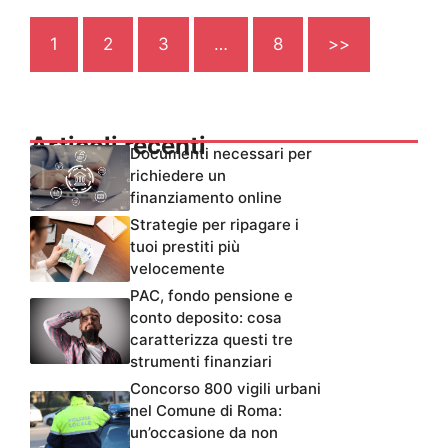
1
2
3
…
8
>>
Articoli recenti
Documenti necessari per
richiedere un
finanziamento online
Strategie per ripagare i
tuoi prestiti più
velocemente
PAC, fondo pensione e
conto deposito: cosa
caratterizza questi tre
strumenti finanziari
Concorso 800 vigili urbani
nel Comune di Roma:
un’occasione da non