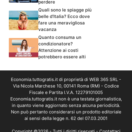
perdere
Quali sono le spiagge più
belle d’Italia? Ecco dove
fare una meravigliosa
vacanza
Quanto consuma un
condizionatore?
Attenzione ai costi
potrebbero essere alti
Economia.tuttogratis.it di proprietà di WEB 365 SRL -
Via Nicola Marchese 10, 00141 Roma (RM) - Codice
Fiscale e Partita I.V.A. 12279101005
Economia.tuttogratis.it non è una testata giornalistica,
in quanto viene aggiornato senza alcuna periodicità.
Non può pertanto considerarsi un prodotto editoriale
ai sensi della legge n. 62 del 07.03.2001
Copyright ©2026 - Tutti i diritti riservati -
Contattaci