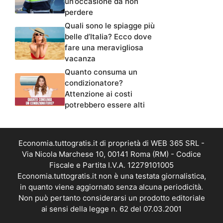
un’occasione da non
perdere
Quali sono le spiagge più
belle d’Italia? Ecco dove
fare una meravigliosa
vacanza
Quanto consuma un
condizionatore?
Attenzione ai costi
potrebbero essere alti
Economia.tuttogratis.it di proprietà di WEB 365 SRL -
Via Nicola Marchese 10, 00141 Roma (RM) - Codice
Fiscale e Partita I.V.A. 12279101005
Economia.tuttogratis.it non è una testata giornalistica,
in quanto viene aggiornato senza alcuna periodicità.
Non può pertanto considerarsi un prodotto editoriale
ai sensi della legge n. 62 del 07.03.2001