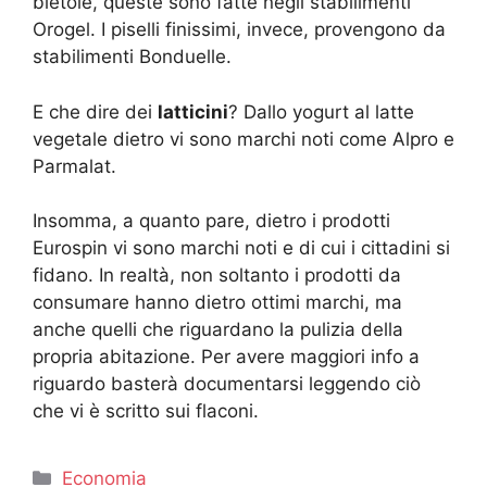
bietole, queste sono fatte negli stabilimenti
Orogel. I piselli finissimi, invece, provengono da
stabilimenti Bonduelle.
E che dire dei
latticini
? Dallo yogurt al latte
vegetale dietro vi sono marchi noti come Alpro e
Parmalat.
Insomma, a quanto pare, dietro i prodotti
Eurospin vi sono marchi noti e di cui i cittadini si
fidano. In realtà, non soltanto i prodotti da
consumare hanno dietro ottimi marchi, ma
anche quelli che riguardano la pulizia della
propria abitazione. Per avere maggiori info a
riguardo basterà documentarsi leggendo ciò
che vi è scritto sui flaconi.
Categorie
Economia