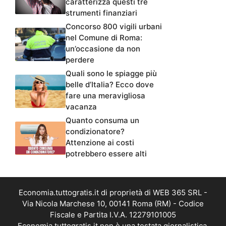
caratterizza questi tre
strumenti finanziari
Concorso 800 vigili urbani
nel Comune di Roma:
un’occasione da non
perdere
Quali sono le spiagge più
belle d’Italia? Ecco dove
fare una meravigliosa
vacanza
Quanto consuma un
condizionatore?
Attenzione ai costi
potrebbero essere alti
Economia.tuttogratis.it di proprietà di WEB 365 SRL -
Via Nicola Marchese 10, 00141 Roma (RM) - Codice
Fiscale e Partita I.V.A. 12279101005
Economia.tuttogratis.it non è una testata giornalistica,