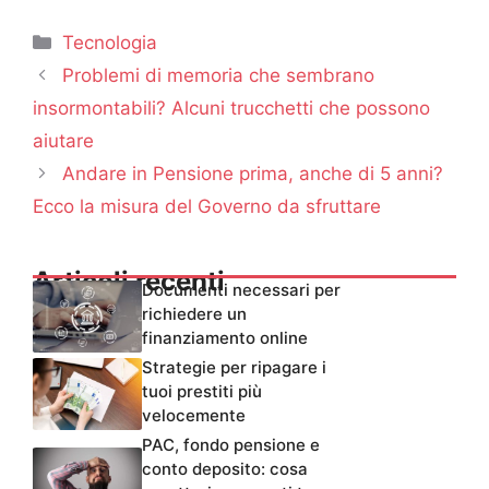
Categorie
Tecnologia
Problemi di memoria che sembrano
insormontabili? Alcuni trucchetti che possono
aiutare
Andare in Pensione prima, anche di 5 anni?
Ecco la misura del Governo da sfruttare
Articoli recenti
Documenti necessari per
richiedere un
finanziamento online
Strategie per ripagare i
tuoi prestiti più
velocemente
PAC, fondo pensione e
conto deposito: cosa