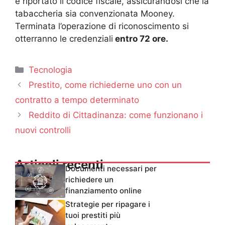
è riportato il codice fiscale, assicurandosi che la
tabaccheria sia convenzionata Mooney.
Terminata l’operazione di riconoscimento si
otterranno le credenziali
entro 72 ore.
Categorie
Tecnologia
Prestito, come richiederne uno con un
contratto a tempo determinato
Reddito di Cittadinanza: come funzionano i
nuovi controlli
Articoli recenti
Documenti necessari per
richiedere un
finanziamento online
Strategie per ripagare i
tuoi prestiti più