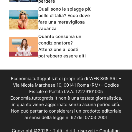
perdere
Quali sono le spiagge più
belle d’Italia? Ecco dove
fare una meravigliosa
vacanza
Quanto consuma un
condizionatore?
Attenzione ai costi
potrebbero essere alti
Economia.tuttogratis.it di proprietà di WEB 365 SRL -
Via Nicola Marchese 10, 00141 Roma (RM) - Codice
Fiscale e Partita I.V.A. 12279101005
Economia.tuttogratis.it non è una testata giornalistica,
in quanto viene aggiornato senza alcuna periodicità.
Non può pertanto considerarsi un prodotto editoriale
ai sensi della legge n. 62 del 07.03.2001
Copyright ©2026 - Tutti i diritti riservati -
Contattaci