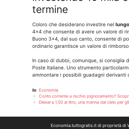
termine
Coloro che desiderano investire nel
lungo
4×4 che consente di avere un valore di ri
Buono 3×4, dal suo canto, consente di po
ordinario garantisce un valore di rimbors
In caso di dubbi, comunque, si consiglia d
Poste Italiane. Uno strumento particolarm
ammontare i possibili guadagni derivanti dal
Categorie
Economia
Conto corrente a rischio pignoramento? Scopr
Diesel a 1,50 al litro, una manna dal cielo per g
Economia.tuttogratis.it di proprietà d