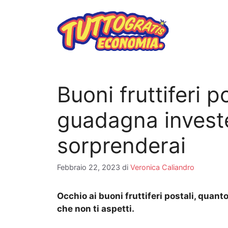
Vai
al
contenuto
Buoni fruttiferi p
guadagna investe
sorprenderai
Febbraio 22, 2023
di
Veronica Caliandro
Occhio ai buoni fruttiferi postali, quan
che non ti aspetti.