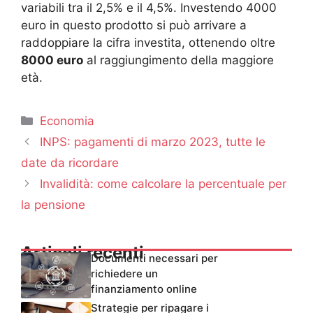
variabili tra il 2,5% e il 4,5%. Investendo 4000
euro in questo prodotto si può arrivare a
raddoppiare la cifra investita, ottenendo oltre
8000 euro
al raggiungimento della maggiore
età.
Categorie
Economia
INPS: pagamenti di marzo 2023, tutte le
date da ricordare
Invalidità: come calcolare la percentuale per
la pensione
Articoli recenti
Documenti necessari per
richiedere un
finanziamento online
Strategie per ripagare i