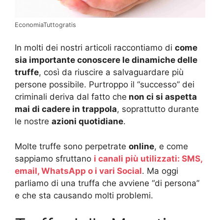
EconomiaTuttogratis
In molti dei nostri articoli raccontiamo di
come
sia importante conoscere le dinamiche delle
truffe
, così da riuscire a salvaguardare più
persone possibile. Purtroppo il “successo” dei
criminali deriva dal fatto che
non ci si aspetta
mai di cadere in trappola
, soprattutto durante
le nostre
azioni quotidiane
.
Molte truffe sono perpetrate
online
, e come
sappiamo sfruttano
i canali più utilizzati: SMS,
email, WhatsApp o i vari Social
. Ma oggi
parliamo di una truffa che avviene “di persona”
e che sta causando molti problemi.