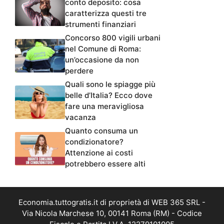
conto deposito: cosa
caratterizza questi tre
strumenti finanziari
Concorso 800 vigili urbani
nel Comune di Roma:
un’occasione da non
perdere
Quali sono le spiagge più
belle d’Italia? Ecco dove
fare una meravigliosa
vacanza
Quanto consuma un
condizionatore?
Attenzione ai costi
potrebbero essere alti
Economia.tuttogratis.it di proprietà di WEB 365 SRL -
Via Nicola Marchese 10, 00141 Roma (RM) - Codice