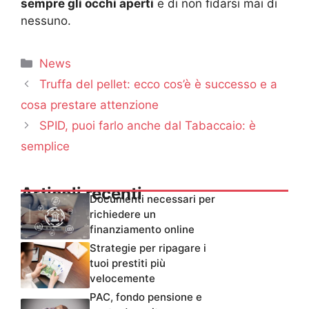
sempre gli occhi aperti
e di non fidarsi mai di
nessuno.
Categorie
News
Truffa del pellet: ecco cos’è è successo e a
cosa prestare attenzione
SPID, puoi farlo anche dal Tabaccaio: è
semplice
Articoli recenti
Documenti necessari per
richiedere un
finanziamento online
Strategie per ripagare i
tuoi prestiti più
velocemente
PAC, fondo pensione e