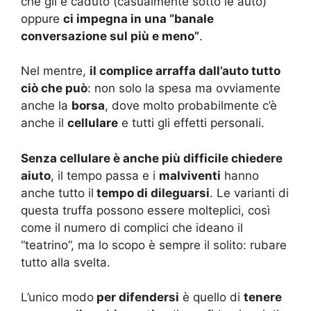
che gli è caduto (casualmente sotto le auto)
oppure
ci impegna in una “banale
conversazione sul più e meno”
.
Nel mentre,
il complice arraffa dall’auto tutto
ciò che può
: non solo la spesa ma ovviamente
anche la
borsa
, dove molto probabilmente c’è
anche il
cellulare
e tutti gli effetti personali.
Senza cellulare è anche più difficile chiedere
aiuto
, il tempo passa e i
malviventi
hanno
anche tutto il
tempo di dileguarsi
. Le varianti di
questa truffa possono essere molteplici, così
come il numero di complici che ideano il
“teatrino”, ma lo scopo è sempre il solito: rubare
tutto alla svelta.
L’unico modo
per difendersi
è quello di
tenere